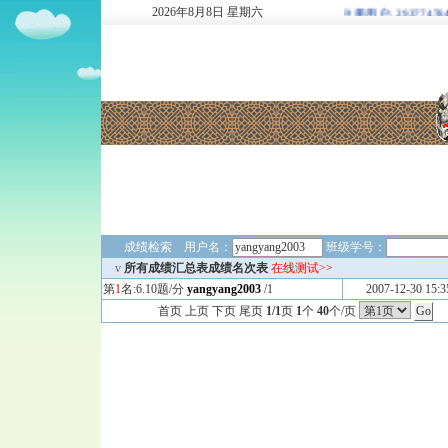
2026
年
8
月
8
日
星期六
欢迎新注册用户: 2937747849/
成绩检索 用户名：
班级学号：
v
所有成绩汇总表成绩名次表
在线测试>>
第
1
名:6.10题/分
yangyang2003
/1
2007-12-30 15:3
首页 上页 下页 尾页
1/1
页
1
个
40
个/页