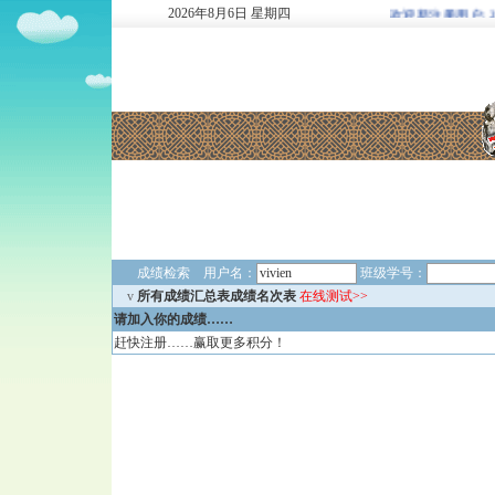
2026
年
8
月
6
日
星期四
欢迎新注册用户: 29377
成绩检索 用户名：
班级学号：
v
所有成绩汇总表成绩名次表
在线测试>>
请加入你的成绩……
赶快注册……赢取更多积分！