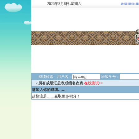
2026
年
8
月
8
日
星期六
欢迎新注册用户: 
成绩检索 用户名：
班级学号：
v
所有成绩汇总表成绩名次表
在线测试>>
请加入你的成绩……
赶快注册……赢取更多积分！