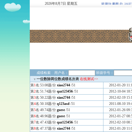
2026
年
8
月
7
日
星期五
欢迎新注册用户: 29377478
成绩检索 用户名：
班级学号：
v
一位数除两位数成绩名次表
在线测试>>
第
1
名:53.08题/分
xiao2744
/51
2012-01-20 11:
第
2
名:51.74题/分
qaz123456
/51
2012-10-04 18:
第
3
名:50.22题/分
xiao2744
/51
2012-02-19 15:
第
4
名:50.18题/分
q123asd
/51
2011-08-10 19:
第
5
名:49.74题/分
guest
/51
2012-01-26 09:
第
6
名:48.96题/分
guest
/51
2012-01-27 08:
第
7
名:47.43题/分
qaz123456
/51
2012-02-10 08:
第
8
名:47.37题/分
xiao2744
/51
2012-01-20 11: