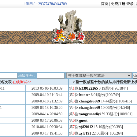
首页
|
免费注册
登录
|
欢迎新注册用户: 2937747849/44709
班级学号：
绩名次表
在线测试>>
v
整十数减整十数的减法排行榜最新上
/11
2013-05-06 16:03:09
第
1
位:
k339122265
3.19题/分[98/1844]
2009-04-10 21:13:44
第
2
位:
hunter
8.01题/分[100/749]
2009-03-18 21:32:59
第
3
位:
changshuo69
14.44题/分[100/415]
11
2009-03-13 16:36:26
第
4
位:
changshuo69
10.00题/分[91/546]
2009-04-14 20:04:59
第
5
位:
yongyuandiyi
59.33题/分[100/101]
2009-03-17 20:06:58
第
6
位:
guest
2010-06-11 09:30:34
第
7
位:
yj820112
15.10题/分[99/393]
2009-03-17 19:41:53
第
8
位:
zyf7191
22.68题/分[100/264]