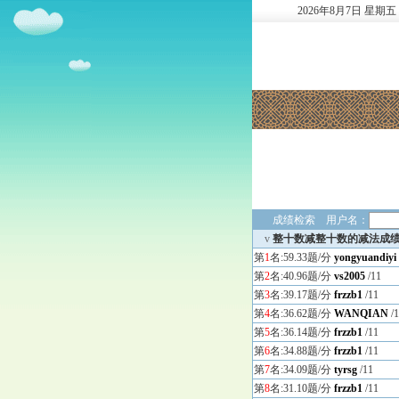
2026
年
8
月
7
日
星期五
成绩检索 用户名：
v
整十数减整十数的减法成
第
1
名:59.33题/分
yongyuandiyi
第
2
名:40.96题/分
vs2005
/11
第
3
名:39.17题/分
frzzb1
/11
第
4
名:36.62题/分
WANQIAN
/
第
5
名:36.14题/分
frzzb1
/11
第
6
名:34.88题/分
frzzb1
/11
第
7
名:34.09题/分
tyrsg
/11
第
8
名:31.10题/分
frzzb1
/11