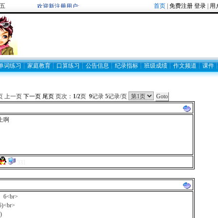
五
首页
|
免费注册
登录
|
用
欢迎新注册用户:
单词练习
┊
家庭教育
┊
口算练习
┊
公告信息
┊
纪录指标
┊
班级成绩
┊
作文频道
┊
课件
页 上一页
下一页
尾页
页次：
1/2
页
9
记录
5
记录/页
上啊
331
 6<br>
5)<br>
)