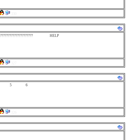
330
???????????????????????? HELP
327
8 5 6
326