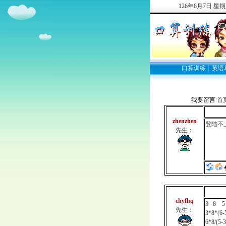
126
年
8
月
7
日
星期
口算训练
┊
英语
我要留言
首
zhenzhen
登陆不
先生：
chyfhq
3 8 5
先生：
3*8*(6-
6*8/(5-3