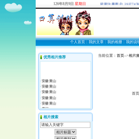
126
年
8
月
9
日
星期日
欢迎新注册用户: 2937747849
个人首页
┊
我的文章
┊
我的相册
┊
我的说
当前位置：
首页
-->
相片
优秀相片推荐
首页
相片搜索