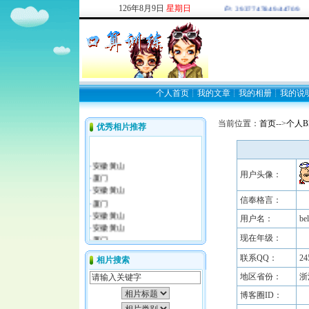
126
年
8
月
9
日
星期日
欢迎新注册用户: 2937747849/44709
个人首页
┊
我的文章
┊
我的相册
┊
我的说
当前位置：
首页
-->
个人B
优秀相片推荐
用户头像：
信奉格言：
用户名：
be
现在年级：
联系QQ：
24
相片搜索
地区省份：
浙
博客圈ID：