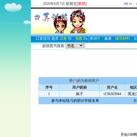
2026
年
8
月
7
日
星期五
[
繁體
]
欢迎新注册用户：
29
口算
指导
题库
试卷
印
┊
奥数
En
┊
单词
牛
┊
健康
┊
辅导材料
┊
超级图书搜索
带
(*)
的为教师用户
序号
用户昵称
用户名
地区
1
疯子
t158263944
黑龙
参与本站练习的部分学校名单
首
开始100