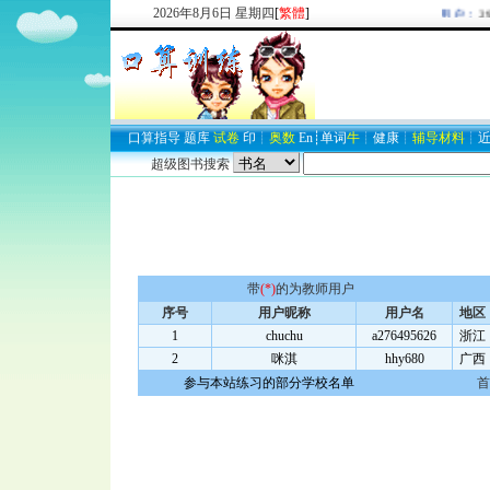
2026
年
8
月
6
日
星期四
[
繁體
]
欢迎新注册用户：
293
口算
指导
题库
试卷
印
┊
奥数
En
┊
单词
牛
┊
健康
┊
辅导材料
┊
超级图书搜索
带
(*)
的为教师用户
序号
用户昵称
用户名
地区
1
chuchu
a276495626
浙江
2
咪淇
hhy680
广西
参与本站练习的部分学校名单
首