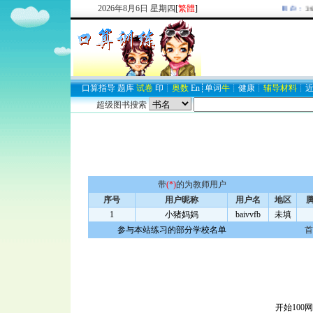
2026
年
8
月
6
日
星期四
[
繁體
]
欢迎新注册用户：
293
口算
指导
题库
试卷
印
┊
奥数
En
┊
单词
牛
┊
健康
┊
辅导材料
┊
超级图书搜索
带
(*)
的为教师用户
序号
用户昵称
用户名
地区
腾
1
小猪妈妈
baivvfb
未填
参与本站练习的部分学校名单
首
开始100