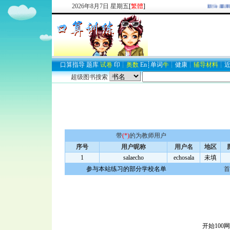
2026
年
8
月
7
日
星期五
[
繁體
]
欢迎新注册用
口算
指导
题库
试卷
印
┊
奥数
En
┊
单词
牛
┊
健康
┊
辅导材料
┊
超级图书搜索
带
(*)
的为教师用户
序号
用户昵称
用户名
地区
1
salaecho
echosala
未填
参与本站练习的部分学校名单
首
开始100