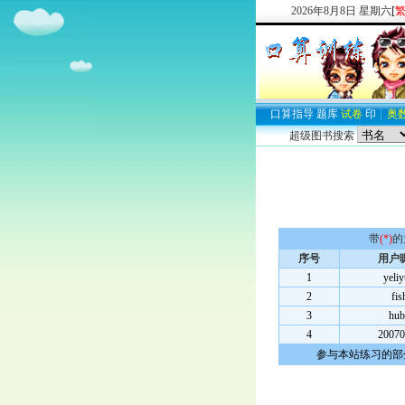
2026
年
8
月
8
日
星期六
[
口算
指导
题库
试卷
印
┊
奥
超级图书搜索
带
(*)
的
序号
用户
1
yeli
2
fis
3
hub
4
20070
参与本站练习的部