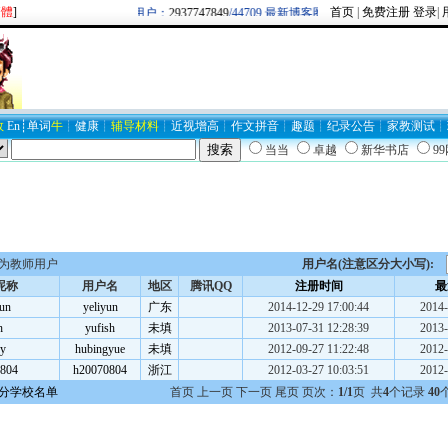
繁體
]
首页
|
免费注册
登录
|
欢迎新注册用户：
2937747849
/44709 最新博客圈：牛逼/
BLOG19403
数
En
┊
单词
牛
┊
健康
┊
辅导材料
┊
近视
增高
┊
作文
拼音
┊
趣题
┊
纪录
公告
┊
家教
测试
┊
当当
卓越
新华书店
9
为教师用户
用户名(注意区分大小写):
昵称
用户名
地区
腾讯QQ
注册时间
最
yun
yeliyun
广东
2014-12-29 17:00:44
2014-
h
yufish
未填
2013-07-31 12:28:39
2013-
y
hubingyue
未填
2012-09-27 11:22:48
2012-
804
h20070804
浙江
2012-03-27 10:03:51
2012-
分学校名单
首页 上一页 下一页 尾页 页次：
1/1
页 共
4
个记录
40