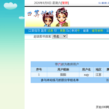
2026
年
8
月
8
日
星期六
[
繁體
]
欢迎新注册用户
口算
指导
题库
试卷
印
┊
奥数
En
┊
单词
牛
┊
健康
┊
辅导材料
┊
超级图书搜索
带
(*)
的为教师用户
序号
用户昵称
用户名
地区
腾
1
阳阳
xujy
江苏
参与本站练习的部分学校名单
首
开始100