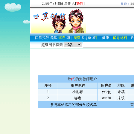
2026
年
8
月
8
日
星期六
[
繁體
]
欢迎新注册用户：
293
口算
指导
题库
试卷
印
┊
奥数
En
┊
单词
牛
┊
健康
┊
辅导材料
┊
超级图书搜索
带
(*)
的为教师用户
序号
用户昵称
用户名
地区
腾
1
小彬彬
yxlcjg
未填
2
嘟嘟
start30
未填
参与本站练习的部分学校名单
首