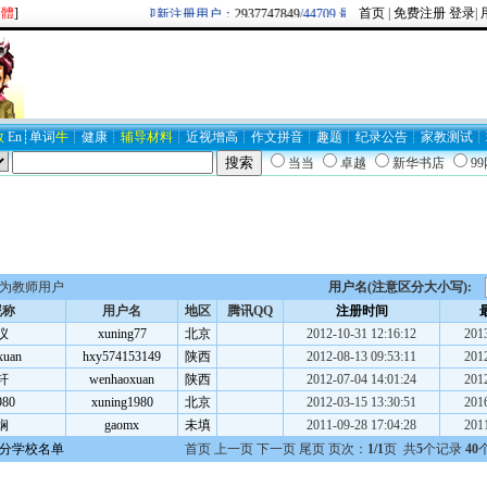
繁體
]
首页
|
免费注册
登录
|
欢迎新注册用户：
2937747849
/44709 最新博客圈：牛逼/
BLOG19
数
En
┊
单词
牛
┊
健康
┊
辅导材料
┊
近视
增高
┊
作文
拼音
┊
趣题
┊
纪录
公告
┊
家教
测试
┊
当当
卓越
新华书店
9
为教师用户
用户名(注意区分大小写):
昵称
用户名
地区
腾讯QQ
注册时间
仪
xuning77
北京
2012-10-31 12:16:12
2013
xuan
hxy574153149
陕西
2012-08-13 09:53:11
2012
轩
wenhaoxuan
陕西
2012-07-04 14:01:24
2012
80
xuning1980
北京
2012-03-15 13:30:51
2016
娴
gaomx
未填
2011-09-28 17:04:28
2011
分学校名单
首页 上一页 下一页 尾页 页次：
1/1
页 共
5
个记录
40