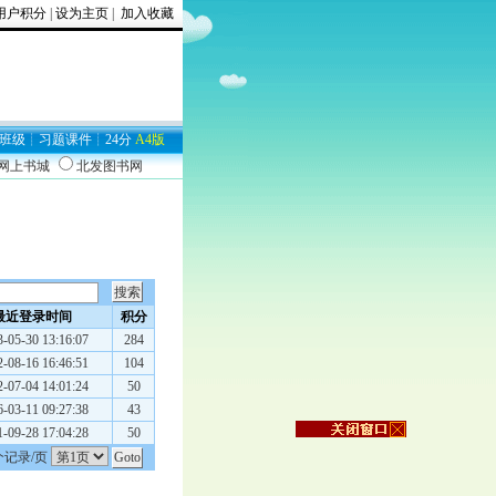
用户积分
|
设为主页
|
加入收藏
403
班级
┊
习题
课件
┊
24分
A4版
9网上书城
北发图书网
最近登录时间
积分
-05-30 13:16:07
284
-08-16 16:46:51
104
-07-04 14:01:24
50
-03-11 09:27:38
43
-09-28 17:04:28
50
个记录/页