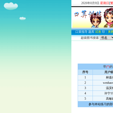
2026
年
8
月
9
日
星期日
[
口算
指导
题库
试卷
印
┊
奥
超级图书搜索
带
(*)
的
序号
用户
1
林嘉
2
wenhao
3
温昊
4
许宁19
5
高敏
参与本站练习的部