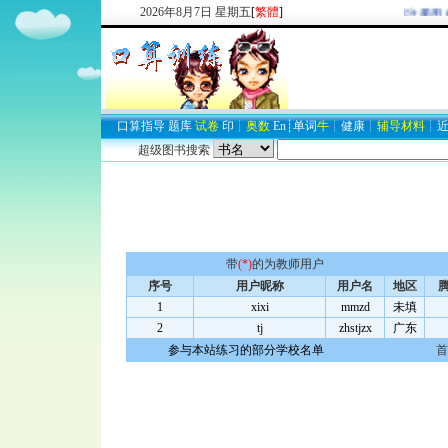
2026
年
8
月
7
日
星期五
[
繁體
]
欢迎新注册用户
口算
指导
题库
试卷
印
┊
奥数
En
┊
单词
牛
┊
健康
┊
辅导材料
┊
超级图书搜索
带
(*)
的为教师用户
序号
用户昵称
用户名
地区
腾
1
xixi
mmzd
未填
2
tj
zhstjzx
广东
参与本站练习的部分学校名单
首