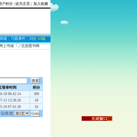
用户积分
|
设为主页
|
加入收藏
03
班级
┊
习题
课件
┊
24分
A4版
9网上书城
北发图书网
近登录时间
积分
0-18 08:42:14
300
7-15 13:28:26
18
5-16 07:41:28
16
个记录/页