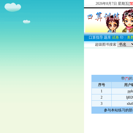
2026
年
8
月
7
日
星期五
[
口算
指导
题库
试卷
印
┊
奥
超级图书搜索
带
(*)
的
序号
用户
1
pph
2
ljl0
3
xhz
参与本站练习的部