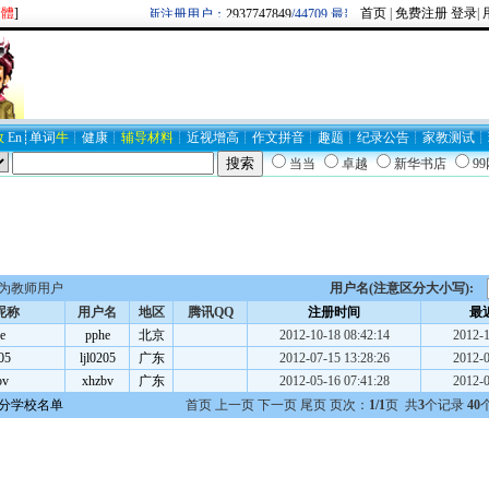
繁體
]
首页
|
免费注册
登录
|
欢迎新注册用户：
2937747849
/44709 最新博客圈：牛逼/
BLOG194
数
En
┊
单词
牛
┊
健康
┊
辅导材料
┊
近视
增高
┊
作文
拼音
┊
趣题
┊
纪录
公告
┊
家教
测试
┊
当当
卓越
新华书店
9
为教师用户
用户名(注意区分大小写):
昵称
用户名
地区
腾讯QQ
注册时间
最
e
pphe
北京
2012-10-18 08:42:14
2012-1
205
ljl0205
广东
2012-07-15 13:28:26
2012-0
bv
xhzbv
广东
2012-05-16 07:41:28
2012-0
分学校名单
首页 上一页 下一页 尾页 页次：
1/1
页 共
3
个记录
40