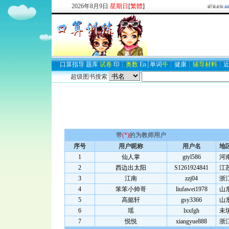
2026
年
8
月
9
日
星期日
[
繁體
]
欢迎新注册用户：
2937747849
/4
口算
指导
题库
试卷
印
┊
奥数
En
┊
单词
牛
┊
健康
┊
辅导材料
┊
超级图书搜索
带
(*)
的为教师用户
序号
用户昵称
用户名
地
1
仙人掌
gtyl586
河
2
西边出太阳
S1261924841
江
3
江南
zzj04
浙
4
笨笨小帅哥
liufawei1978
山
5
高懿轩
gsy3366
山
6
瑶
lxxfgh
未
7
悦悦
xiangyue888
浙