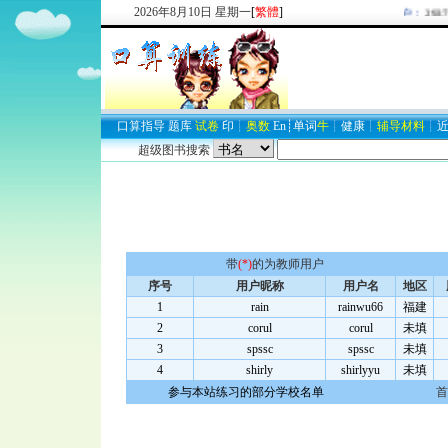
2026
年
8
月
10
日
星期一
[
繁體
]
欢迎新注册用户：
29377
口算
指导
题库
试卷
印
┊
奥数
En
┊
单词
牛
┊
健康
┊
辅导材料
┊
超级图书搜索
带
(*)
的为教师用户
序号
用户昵称
用户名
地区
1
rain
rainwu66
福建
2
corul
corul
未填
3
spssc
spssc
未填
4
shirly
shirlyyu
未填
参与本站练习的部分学校名单
首