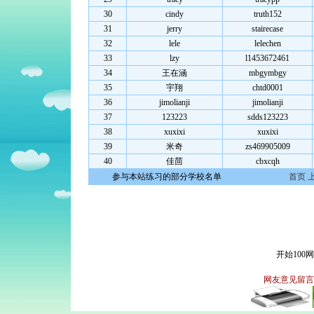
30
cindy
truth152
31
jerry
stairecase
32
lele
lelechen
33
lzy
l1453672461
34
王在涵
mbgymbgy
35
宇翔
chtd0001
36
jimolianji
jimolianji
37
123223
sdds123223
38
xuxixi
xuxixi
39
米奇
zs469905009
40
佳茴
cbxcqh
参与本站练习的部分学校名单
首页 
开始100
网友意见留言