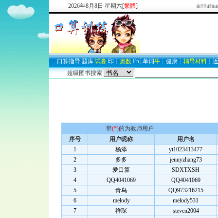
2026
年
8
月
8
日
星期六
[
繁體
]
欢迎新注册用户：
2937747849
口算
指导
题库
试卷
印
┊
奥数
En
┊
单词
牛
┊
健康
┊
辅导材料
┊
超级图书搜索
带
(*)
的为教师用户
序号
用户昵称
用户名
1
杨添
yt1023413477
2
多多
jennyzhang73
3
爱口算
SDXTXSH
4
QQ4041069
QQ4041069
5
青鸟
QQ973216215
6
melody
melody531
7
祥琛
steven2004