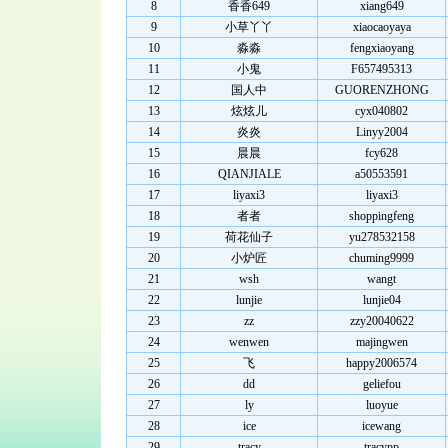
8
香香649
xiang649
9
小草丫丫
xiaocaoyaya
10
淼淼
fengxiaoyang
11
小鬼
F657495313
12
国人中
GUORENZHONG
13
炫炫儿
cyx040802
14
炎炎
Linyy2004
15
晨晨
fcy628
16
QIANJIALE
a50553591
17
liyaxi3
liyaxi3
18
者者
shoppingfeng
19
荷花仙子
yu278532158
20
小炉匠
chuming9999
21
wsh
wangt
22
lunjie
lunjie04
23
zz
zzy20040622
24
wenwen
majingwen
25
飞
happy2006574
26
dd
geliefou
27
ly
luoyue
28
ice
icewang
29
tracy
tracypp