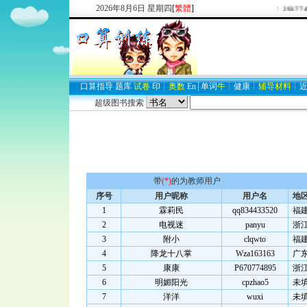
2026
年
8
月
6
日
星期四
[
繁體
]
欢迎新注册用户：
2937747
口算
指导
题库
试卷
印
┊
奥数
En
┊
单词
牛
┊
健康
┊
辅导材料
┊
超级图书搜索
带
(*)
的为教师用户
序号
用户昵称
用户名
地
1
霖莉民
qq834433520
福
2
电视迷
panyu
浙
3
附小
clqwto
福
4
降龙十八掌
Wza163163
广
5
康康
P670774895
浙
6
明媚阳光
cpzhao5
未
7
洋洋
wuxi
未