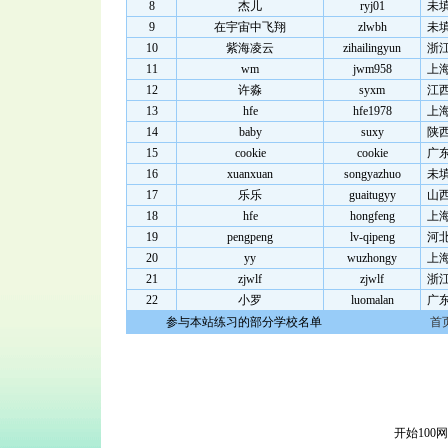
8
杰儿
ryj01
未
9
在宇宙中飞翔
zlwbh
未
10
紫海凌云
zihailingyun
浙
11
wm
jwm958
上
12
许淼
syxm
江
13
hfe
hfe1978
上
14
baby
suxy
陕
15
cookie
cookie
广
16
xuanxuan
songyazhuo
未
17
乐乐
guaitugyy
山
18
hfe
hongfeng
上
19
pengpeng
lv-qipeng
河
20
yy
wuzhongy
上
21
zjwlf
zjwlf
浙
22
小罗
luomalan
广
参与本站练习的部分学校名单
首
开始100