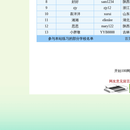
8
好好
sam1234
陕西
9
zjy
zjy12
浙江
10
喜洋洋
xurui
山东
11
湘湘
ellenlee
湖北
12
思思
mary122
陕西
13
小胖墩
YYB8888
吉林
参与本站练习的部分学校名单
首
开始100
网友意见留言