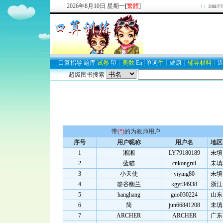
2026
年
8
月
10
日
星期一
[
繁體
]
欢迎新注册用户：
293774
口算
指导
题库
试卷
印
┊
奥数
En
┊
单词
牛
┊
健康
┊
辅导材料
┊
超级图书搜索
带
(*)
的为教师用户
序号
用户昵称
用户名
地区
1
湘湘
LY79180189
未填
2
蓝猫
cnkongrui
未填
3
小天使
yiying80
未填
4
箜谷幽兰
kgyr34938
浙江
5
hanghang
guo030224
山东
6
简
jun66841208
未填
7
ARCHER
ARCHER
广东