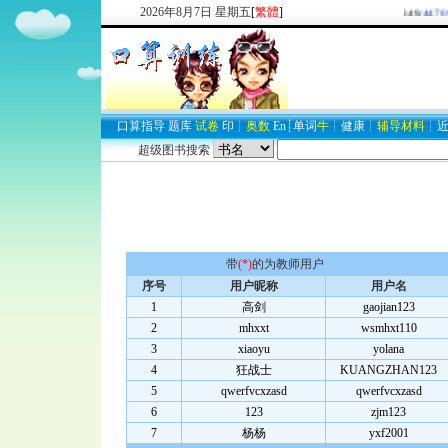
2026
年
8
月
7
日
星期五
[
繁體
]
欢迎新注册用户：
2937747849
/447
口算
指导
题库
试卷
印
┊
奥数
En
┊
单词
牛
┊
健康
┊
辅导材料
┊
超级图书搜索
带
(*)
的为教师用户
序号
用户昵称
用户名
1
高剑
gaojian123
2
mhxxt
wsmhxt110
3
xiaoyu
yolana
4
狂战士
KUANGZHAN123
5
qwerfvcxzasd
qwerfvcxzasd
6
123
zjm123
7
杨杨
yxf2001