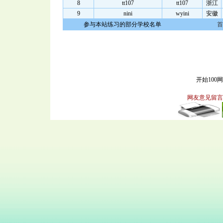
8
tt107
tt107
浙江
9
nini
wyini
安徽
参与本站练习的部分学校名单
首
开始100
网友意见留言