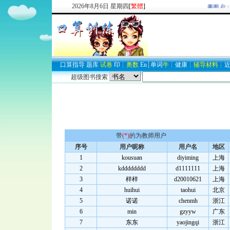
2026
年
8
月
6
日
星期四
[
繁體
]
欢迎新注册用户：
2
口算
指导
题库
试卷
印
┊
奥数
En
┊
单词
牛
┊
健康
┊
辅导材料
┊
超级图书搜索
带
(*)
的为教师用户
序号
用户昵称
用户名
地区
1
kousuan
diyiming
上海
2
kdddddddd
d1111111
上海
3
样样
d20010621
上海
4
huihui
taohui
北京
5
诺诺
chenmh
浙江
6
min
gzyyw
广东
7
东东
yaojingqi
浙江