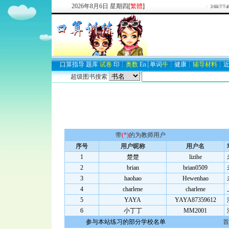
2026
年
8
月
6
日
星期四
[
繁體
]
欢迎新注册用户：
2937747
口算
指导
题库
试卷
印
┊
奥数
En
┊
单词
牛
┊
健康
┊
辅导材料
┊
超级图书搜索
带
(*)
的为教师用户
序号
用户昵称
用户名
1
楚楚
lizihe
2
brian
brian0509
3
haohao
Hewenhao
4
charlene
charlene
5
YAYA
YAYA87359612
6
小丁丁
MM2001
参与本站练习的部分学校名单
首