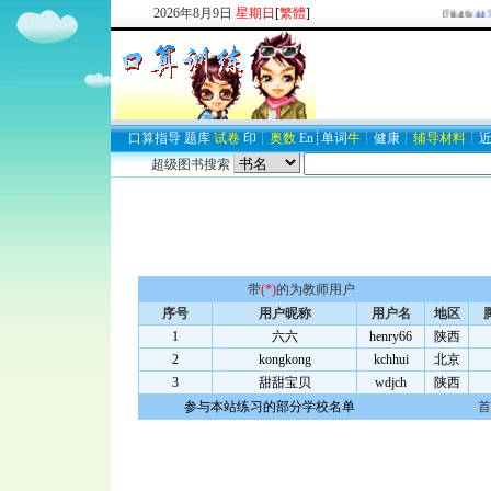
2026
年
8
月
9
日
星期日
[
繁體
]
欢迎新注册用户：
2937747849
/44
口算
指导
题库
试卷
印
┊
奥数
En
┊
单词
牛
┊
健康
┊
辅导材料
┊
超级图书搜索
带
(*)
的为教师用户
序号
用户昵称
用户名
地区
1
六六
henry66
陕西
2
kongkong
kchhui
北京
3
甜甜宝贝
wdjch
陕西
参与本站练习的部分学校名单
首