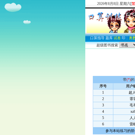
2026
年
8
月
8
日
星期六
[
口算
指导
题库
试卷
印
┊
奥
超级图书搜索
带
(*)
的
序号
用户
1
超人
2
霏
3
毛
4
xz
5
人
6
雷
参与本站练习的部