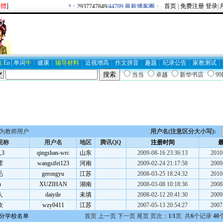
繁體
]
首页
|
免费注册
登录
|
欢迎新注册用户：
2937747849
/44709 最新博客圈：牛逼/
BLOG19403
数
En
┊
单词
牛
┊
健康
┊
辅导材料
┊
近视
增高
┊
作文
拼音
┊
趣题
┊
纪录
公告
┊
家教
测试
┊
当当
卓越
新华书店
9
为教师用户
用户名(注意区分大小写):
昵称
用户名
地区
腾讯QQ
注册时间
3
qingshan-wrc
山东
2009-08-16 23:36:13
2010
霏
wangsifei123
河南
2009-02-24 21:17:58
2009
毛
gerongyu
江苏
2008-03-25 18:24:32
2010
h
XUZIHAN
湖南
2008-03-08 10:18:36
2008
人
daiyile
未填
2008-02-12 20:41:30
2009
欧
wzy0411
江苏
2007-05-13 20:54:27
2007
分学校名单
首页 上一页 下一页 尾页 页次：
1/1
页 共
6
个记录
40