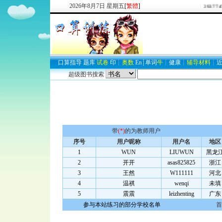
2026
年
8
月
7
日
星期五
[
繁體
]
欢迎新注册用户：
2937747
口算
指导
题库
试卷
印
┊
奥数
En
┊
单词
牛
┊
健康
┊
辅导材料
┊
超级图书搜索
带
(*)
的为教师用户
序号
用户昵称
用户名
地区
1
WUN
LIUWUN
黑龙
2
开开
asas825825
浙江
3
王然
W111111
河北
4
温祺
wenqi
未填
5
震震
leizhenting
广东
参与本站练习的部分学校名单
首