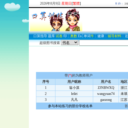
2026
年
8
月
9
日
星期日
[
繁體
]
欢迎新注册用户：
293
口算
指导
题库
试卷
印
┊
奥数
En
┊
单词
牛
┊
健康
┊
辅导材料
┊
超级图书搜索
带
(*)
的为教师用户
序号
用户昵称
用户名
地区
1
翁小淇
ZJNBWXQ
浙江
2
leilei
wangyuan74
未填
3
凡凡
gaozong
江苏
参与本站练习的部分学校名单
首