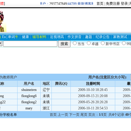
繁體
]
首页
|
免费注册
登录
|
欢迎新注册用户：
2937747849
/44709 最新博客圈：牛逼/
BLOG19403
数
En
┊
单词
牛
┊
健康
┊
辅导材料
┊
近视
增高
┊
作文
拼音
┊
趣题
┊
纪录
公告
┊
家教
测试
┊
当当
卓越
新华书店
9
为教师用户
用户名(注意区分大小写):
昵称
用户名
地区
腾讯QQ
注册时间
最
shuimeiren
辽宁
2009-10-10 18:28:45
2009-
ong
flonglong6
未填
2009-09-15 21:20:08
2009-
ng22
flonglong2
未填
2009-05-26 20:26:28
2009-
甜
mary
浙江
2006-10-11 20:54:53
2006-
分学校名单
首页 上一页 下一页 尾页 页次：
1/1
页 共
4
个记录
40