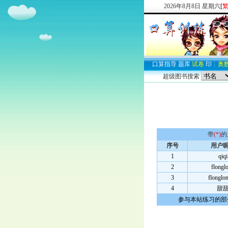
2026
年
8
月
8
日
星期六
[
口算
指导
题库
试卷
印
┊
奥
超级图书搜索
带
(*)
的
序号
用户
1
qiqi
2
flongl
3
flonglo
4
甜
参与本站练习的部