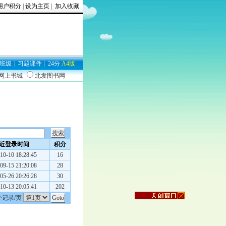
用户积分
|
设为主页
|
加入收藏
班级
┊
习题
课件
┊
24分
A4版
9网上书城
北发图书网
近登录时间
积分
10-10 18:28:45
16
09-15 21:20:08
28
05-26 20:26:28
30
10-13 20:05:41
202
个记录/页