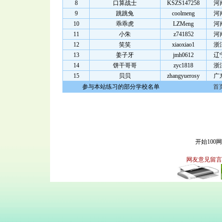
8
口算战士
KSZS147258
河
9
跳跳兔
coolmeng
河
10
乖乖虎
LZMeng
河
11
小朱
z741852
河
12
笑笑
xiaoxiao1
浙
13
姜子牙
jmh0612
辽
14
饼干哥哥
zyc1818
浙
15
贝贝
zhangyuerosy
广
参与本站练习的部分学校名单
首
开始100
网友意见留言