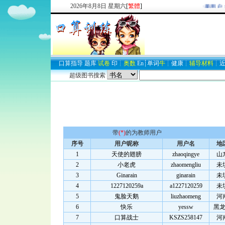
2026
年
8
月
8
日
星期六
[
繁體
]
欢迎新注册用户：
口算
指导
题库
试卷
印
┊
奥数
En
┊
单词
牛
┊
健康
┊
辅导材料
┊
超级图书搜索
带
(*)
的为教师用户
序号
用户昵称
用户名
地
1
天使的翅膀
zhaoqingye
山
2
小老虎
zhaomengliu
未
3
Ginarain
ginarain
未
4
1227120259a
a1227120259
未
5
鬼脸天鹅
liuzhaomeng
河
6
快乐
yessw
黑
7
口算战士
KSZS258147
河