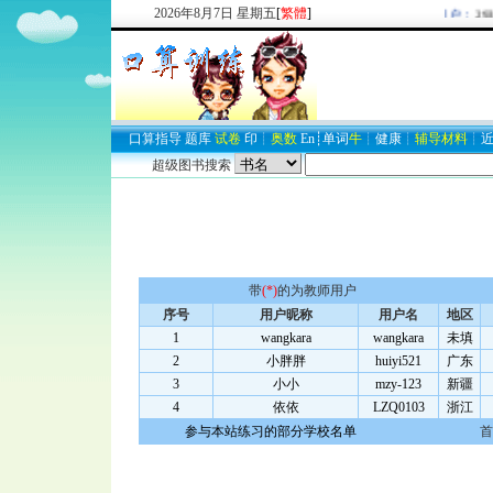
2026
年
8
月
7
日
星期五
[
繁體
]
欢迎新注册用户：
2937
口算
指导
题库
试卷
印
┊
奥数
En
┊
单词
牛
┊
健康
┊
辅导材料
┊
超级图书搜索
带
(*)
的为教师用户
序号
用户昵称
用户名
地区
1
wangkara
wangkara
未填
2
小胖胖
huiyi521
广东
3
小小
mzy-123
新疆
4
依依
LZQ0103
浙江
参与本站练习的部分学校名单
首