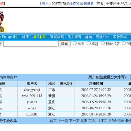
繁體
]
首页
|
免费注册
登录
|
欢迎新注册用户：
2937747849
/44709 最新博客圈：牛逼/
BLOG19403
数
En
┊
单词
牛
┊
健康
┊
辅导材料
┊
近视
增高
┊
作文
拼音
┊
趣题
┊
纪录
公告
┊
家教
测试
┊
当当
卓越
新华书店
9
为教师用户
用户名(注意区分大小写):
昵称
用户名
地区
腾讯QQ
注册时间
琪
zhangyunqi
广东
2008-07-27 21:20:52
2008
琪
xqw19991113
新疆
2008-01-24 16:26:29
2008
樱
yuanlin
重庆
2006-12-28 19:07:39
2006
人
wjysg
浙江
2006-10-20 17:25:26
2006
苗
LLS001
浙江
2006-09-19 20:08:20
2006
分学校名单
首页 上一页 下一页 尾页 页次：
1/1
页 共
5
个记录
40