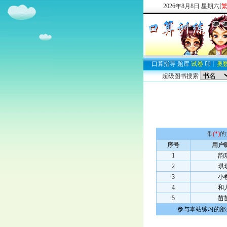
2026
年
8
月
8
日
星期六
[
口算
指导
题库
试卷
印
┊
奥
超级图书搜索
带
(*)
的
序号
用户
1
韵
2
琪
3
小
4
和
5
苗
参与本站练习的部