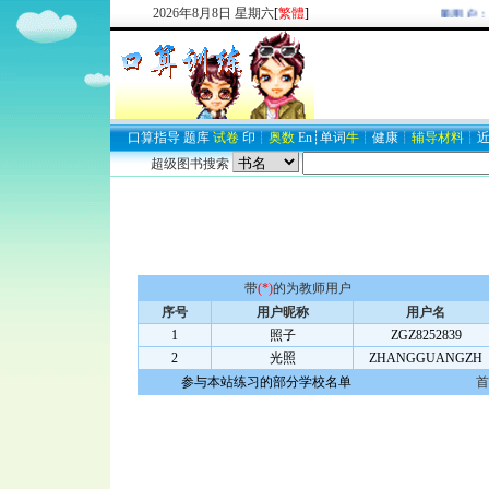
2026
年
8
月
8
日
星期六
[
繁體
]
欢迎新注册用户：
2
口算
指导
题库
试卷
印
┊
奥数
En
┊
单词
牛
┊
健康
┊
辅导材料
┊
超级图书搜索
带
(*)
的为教师用户
序号
用户昵称
用户名
1
照子
ZGZ8252839
2
光照
ZHANGGUANGZH
参与本站练习的部分学校名单
首