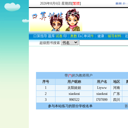
2026
年
8
月
6
日
星期四
[
繁體
]
欢迎新注册用户：
口算
指导
题库
试卷
印
┊
奥数
En
┊
单词
牛
┊
健康
┊
辅导材料
┊
超级图书搜索
带
(*)
的为教师用户
序号
用户昵称
用户名
地区
1
太阳娃娃
Ltyww
河南
2
xiaokeai
xiaokeai
广东
3
990522
l707099
四川
参与本站练习的部分学校名单
首