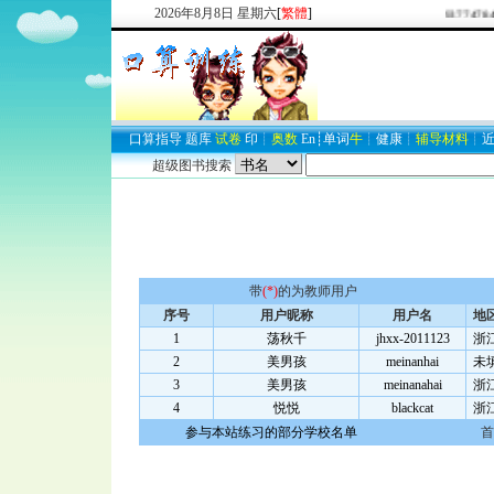
2026
年
8
月
8
日
星期六
[
繁體
]
欢迎新注册用户：
2937747849
口算
指导
题库
试卷
印
┊
奥数
En
┊
单词
牛
┊
健康
┊
辅导材料
┊
超级图书搜索
带
(*)
的为教师用户
序号
用户昵称
用户名
地
1
荡秋千
jhxx-2011123
浙
2
美男孩
meinanhai
未
3
美男孩
meinanahai
浙
4
悦悦
blackcat
浙
参与本站练习的部分学校名单
首