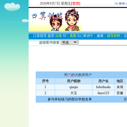
2026
年
8
月
7
日
星期五
[
繁體
]
欢迎新注册用户
口算
指导
题库
试卷
印
┊
奥数
En
┊
单词
牛
┊
健康
┊
辅导材料
┊
超级图书搜索
带
(*)
的为教师用户
序号
用户昵称
用户名
地区
1
qiuqiu
hebeihualu
未填
2
大玉
dayu123
安徽
参与本站练习的部分学校名单
首