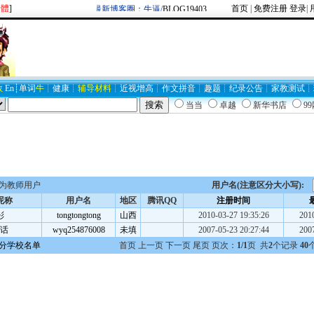
繁體
]
首页
|
免费注册
登录
|
用户：
2937747849
/44709 最新博客圈：牛逼/
BLOG19403
数
En
┊
单词
牛
┊
健康
┊
辅导材料
┊
近视
增高
┊
作文
拼音
┊
趣题
┊
纪录
公告
┊
家教
测试
┊
当当
卓越
新华书店
9
为教师用户
用户名(注意区分大小写):
昵称
用户名
地区
腾讯QQ
注册时间
彤
tongtongtong
山西
2010-03-27 19:35:26
2010
话
wyq254876008
未填
2007-05-23 20:27:44
2007
分学校名单
首页 上一页 下一页 尾页 页次：
1/1
页 共
2
个记录
40