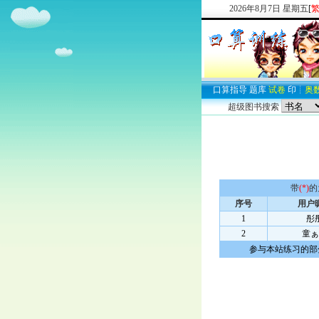
2026
年
8
月
7
日
星期五
[
欢迎新注册
口算
指导
题库
试卷
印
┊
奥
超级图书搜索
带
(*)
的
序号
用户
1
彤
2
童ぁ
参与本站练习的部