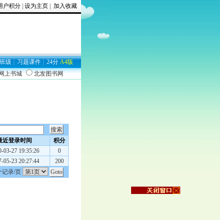
用户积分
|
设为主页
|
加入收藏
班级
┊
习题
课件
┊
24分
A4版
9网上书城
北发图书网
最近登录时间
积分
-03-27 19:35:26
0
-05-23 20:27:44
200
个记录/页