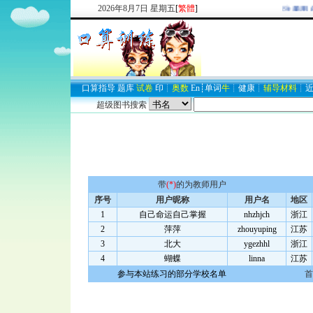
2026
年
8
月
7
日
星期五
[
繁體
]
欢迎新注册用户
口算
指导
题库
试卷
印
┊
奥数
En
┊
单词
牛
┊
健康
┊
辅导材料
┊
超级图书搜索
带
(*)
的为教师用户
序号
用户昵称
用户名
地区
1
自己命运自己掌握
nhzhjch
浙江
2
萍萍
zhouyuping
江苏
3
北大
ygezhhl
浙江
4
蝴蝶
linna
江苏
参与本站练习的部分学校名单
首