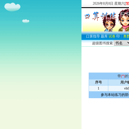
2026
年
8
月
8
日
星期六
[
口算
指导
题库
试卷
印
┊
奥
超级图书搜索
带
(*)
的
序号
用户
1
vbf
参与本站练习的部