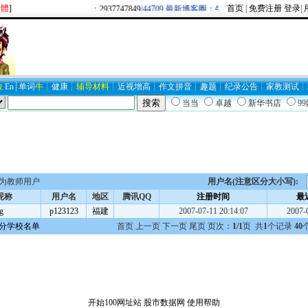
繁體
]
首页
|
免费注册
登录
|
欢迎新注册用户：
2937747849
/44709 最新博客圈：牛逼/
BLOG19403
数
En
┊
单词
牛
┊
健康
┊
辅导材料
┊
近视
增高
┊
作文
拼音
┊
趣题
┊
纪录
公告
┊
家教
测试
┊
当当
卓越
新华书店
9
为教师用户
用户名(注意区分大小写):
昵称
用户名
地区
腾讯QQ
注册时间
最
g
p123123
福建
2007-07-11 20:14:07
2007-
分学校名单
首页 上一页 下一页 尾页 页次：
1/1
页 共
1
个记录
40
开始100网址站
股市数据网
使用帮助