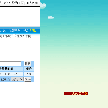
用户积分
|
设为主页
|
加入收藏
班级
┊
习题
课件
┊
24分
A4版
9网上书城
北发图书网
近登录时间
积分
07-11 20:15:22
200
个记录/页