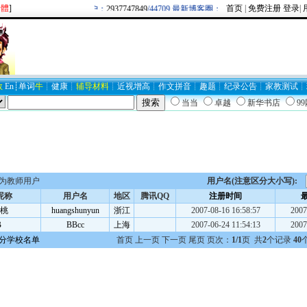
繁體
]
首页
|
免费注册
登录
|
欢迎新注册用户：
2937747849
/44709 最新博客圈：牛逼/
BLOG19403
数
En
┊
单词
牛
┊
健康
┊
辅导材料
┊
近视
增高
┊
作文
拼音
┊
趣题
┊
纪录
公告
┊
家教
测试
┊
当当
卓越
新华书店
9
为教师用户
用户名(注意区分大小写):
昵称
用户名
地区
腾讯QQ
注册时间
桃
huangshunyun
浙江
2007-08-16 16:58:57
2007
B
BBcc
上海
2007-06-24 11:54:13
2007
分学校名单
首页 上一页 下一页 尾页 页次：
1/1
页 共
2
个记录
40