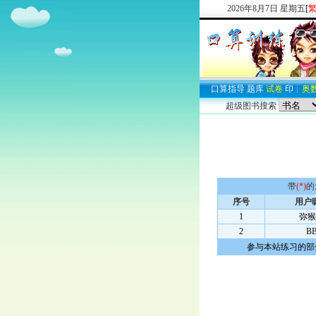
2026
年
8
月
7
日
星期五
[
口算
指导
题库
试卷
印
┊
奥
超级图书搜索
带
(*)
的
序号
用户
1
弥猴
2
B
参与本站练习的部