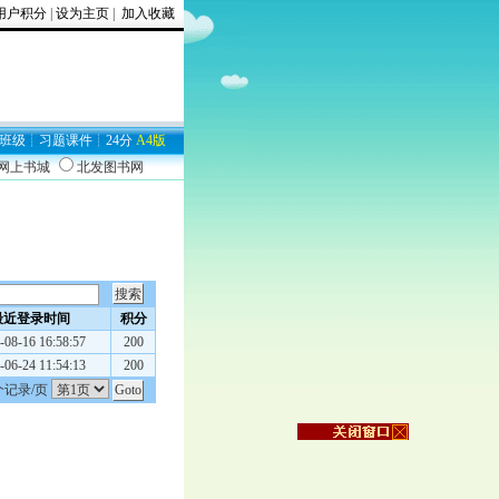
用户积分
|
设为主页
|
加入收藏
班级
┊
习题
课件
┊
24分
A4版
9网上书城
北发图书网
最近登录时间
积分
-08-16 16:58:57
200
-06-24 11:54:13
200
个记录/页