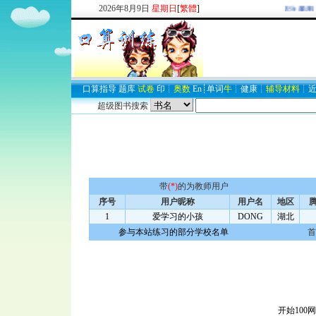
2026
年
8
月
9
日
星期日
[
繁體
]
欢迎新注册用
口算
指导
题库
试卷
印
┊
奥数
En
┊
单词
牛
┊
健康
┊
辅导材料
┊
超级图书搜索
带
(*)
的为教师用户
序号
用户昵称
用户名
地区
腾
1
爱学习的小孩
DONG
湖北
参与本站练习的部分学校名单
首
开始100