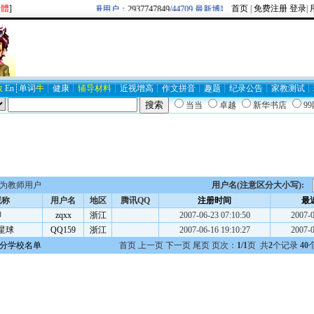
繁體
]
首页
|
免费注册
登录
|
欢迎新注册用户：
2937747849
/44709 最新博客圈：牛逼/
BLOG19403
数
En
┊
单词
牛
┊
健康
┊
辅导材料
┊
近视
增高
┊
作文
拼音
┊
趣题
┊
纪录
公告
┊
家教
测试
┊
当当
卓越
新华书店
9
为教师用户
用户名(注意区分大小写):
昵称
用户名
地区
腾讯QQ
注册时间
最
聊
zqxx
浙江
2007-06-23 07:10:50
2007-0
星球
QQ159
浙江
2007-06-16 19:10:27
2007-0
分学校名单
首页 上一页 下一页 尾页 页次：
1/1
页 共
2
个记录
40