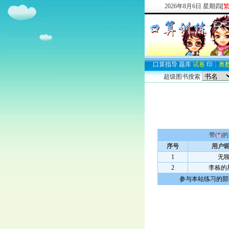
2026
年
8
月
6
日
星期四
[
口算
指导
题库
试卷
印
┊
奥
超级图书搜索
带
(*)
的
序号
用户
1
无
2
李栋的
参与本站练习的部