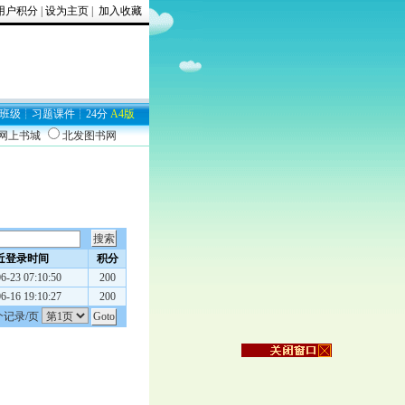
用户积分
|
设为主页
|
加入收藏
班级
┊
习题
课件
┊
24分
A4版
9网上书城
北发图书网
近登录时间
积分
6-23 07:10:50
200
6-16 19:10:27
200
个记录/页