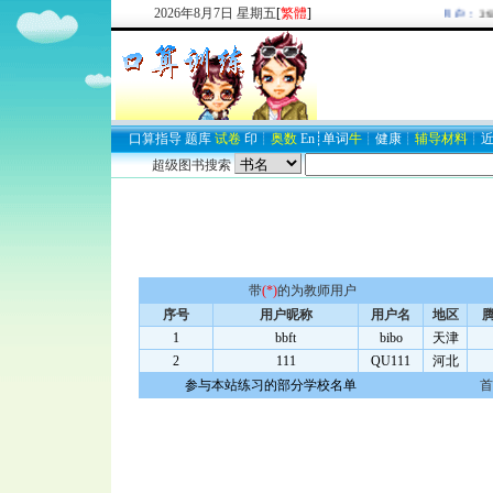
2026
年
8
月
7
日
星期五
[
繁體
]
欢迎新注册用户：
293
口算
指导
题库
试卷
印
┊
奥数
En
┊
单词
牛
┊
健康
┊
辅导材料
┊
超级图书搜索
带
(*)
的为教师用户
序号
用户昵称
用户名
地区
腾
1
bbft
bibo
天津
2
111
QU111
河北
参与本站练习的部分学校名单
首