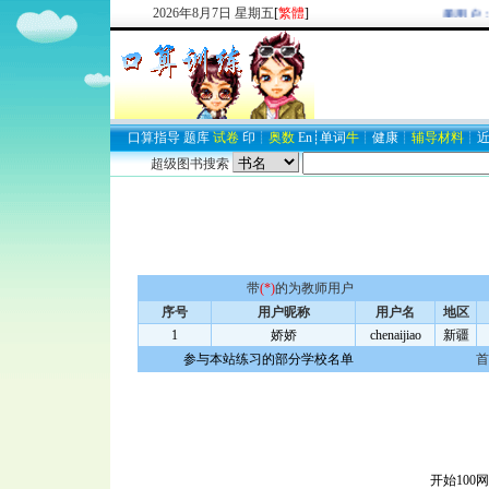
2026
年
8
月
7
日
星期五
[
繁體
]
欢迎新注册用户：
口算
指导
题库
试卷
印
┊
奥数
En
┊
单词
牛
┊
健康
┊
辅导材料
┊
超级图书搜索
带
(*)
的为教师用户
序号
用户昵称
用户名
地区
1
娇娇
chenaijiao
新疆
参与本站练习的部分学校名单
首
开始100