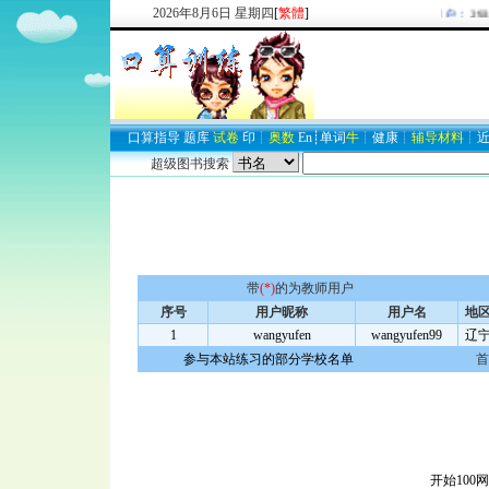
2026
年
8
月
6
日
星期四
[
繁體
]
欢迎新注册用户：
2937
口算
指导
题库
试卷
印
┊
奥数
En
┊
单词
牛
┊
健康
┊
辅导材料
┊
超级图书搜索
带
(*)
的为教师用户
序号
用户昵称
用户名
地
1
wangyufen
wangyufen99
辽
参与本站练习的部分学校名单
首
开始100