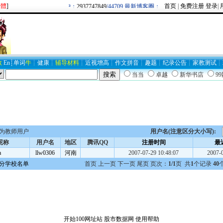
繁體
]
首页
|
免费注册
登录
|
欢迎新注册用户：
2937747849
/44709 最新博客圈：牛逼/
BLOG19403
数
En
┊
单词
牛
┊
健康
┊
辅导材料
┊
近视
增高
┊
作文
拼音
┊
趣题
┊
纪录
公告
┊
家教
测试
┊
当当
卓越
新华书店
9
为教师用户
用户名(注意区分大小写):
昵称
用户名
地区
腾讯QQ
注册时间
最
a
llw0306
河南
2007-07-29 10:48:07
2007-0
分学校名单
首页 上一页 下一页 尾页 页次：
1/1
页 共
1
个记录
40
开始100网址站
股市数据网
使用帮助