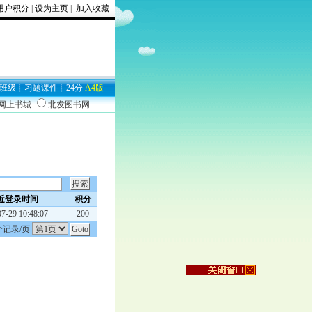
用户积分
|
设为主页
|
加入收藏
班级
┊
习题
课件
┊
24分
A4版
9网上书城
北发图书网
近登录时间
积分
7-29 10:48:07
200
个记录/页