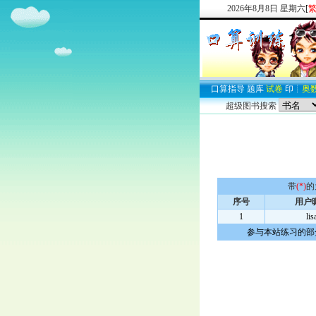
2026
年
8
月
8
日
星期六
[
口算
指导
题库
试卷
印
┊
奥
超级图书搜索
带
(*)
的
序号
用户
1
lis
参与本站练习的部