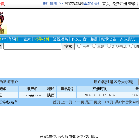
繁體
]
首页
|
免费注册
登录
|
欢迎新注册用户：
2937747849
/44709 最新博客圈：牛逼/
BLOG194
数
En
┊
单词
牛
┊
健康
┊
辅导材料
┊
近视
增高
┊
作文
拼音
┊
趣题
┊
纪录
公告
┊
家教
测试
┊
当当
卓越
新华书店
9
为教师用户
用户名(注意区分大小写):
昵称
用户名
地区
腾讯QQ
注册时间
最
玉
zhongguojie
陕西
2007-05-08 17:16:37
2007
分学校名单
首页 上一页 下一页 尾页 页次：
1/1
页 共
1
个记录
40
开始100网址站
股市数据网
使用帮助