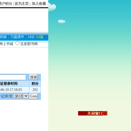
用户积分
|
设为主页
|
加入收藏
03
班级
┊
习题
课件
┊
24分
A4版
9网上书城
北发图书网
近登录时间
积分
-06-19 17:18:05
202
个记录/页