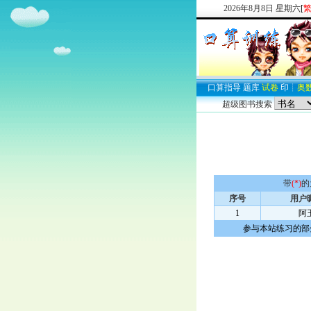
2026
年
8
月
8
日
星期六
[
口算
指导
题库
试卷
印
┊
奥
超级图书搜索
带
(*)
的
序号
用户
1
阿
参与本站练习的部