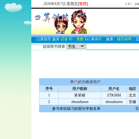
2026
年
8
月
7
日
星期五
[
繁體
]
欢迎新注册用户：
293
口算
指导
题库
试卷
印
┊
奥数
En
┊
单词
牛
┊
健康
┊
辅导材料
┊
超级图书搜索
带
(*)
的为教师用户
序号
用户昵称
用户名
地区
1
笨笨猪
ZTKMM
北京
2
zhouzhuren
zhouzhuren
安徽
参与本站练习的部分学校名单
首